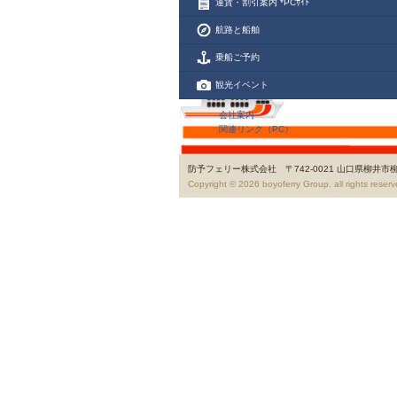
運賃・割引案内 *PCｻｲﾄ
航路と船舶
乗船ご予約
観光イベント
会社案内
関連リンク（PC）
防予フェリー株式会社 〒742-0021 山口県柳井市柳
Copyright ©
2026 boyoferry Group. all rights reserv