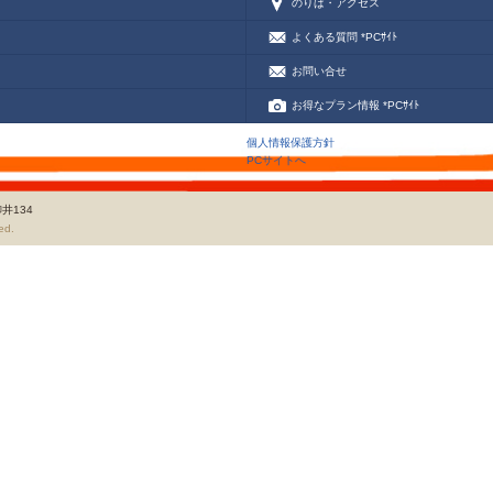
のりば・アクセス
よくある質問 *PCｻｲﾄ
お問い合せ
お得なプラン情報 *PCｻｲﾄ
個人情報保護方針
PCサイトへ
井134
ed.