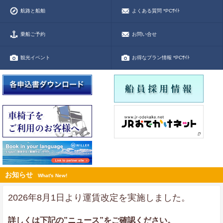
航路と船舶
よくある質問 *PCｻｲﾄ
乗船ご予約
お問い合せ
観光イベント
お得なプラン情報 *PCｻｲﾄ
お知らせ
What's New!
2026年8月1日より運賃改定を実施しました。
詳しくは下記の”ニュース”をご確認ください。