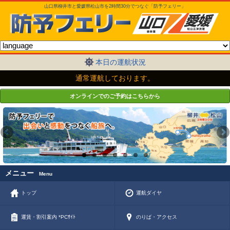
山口県柳井市と愛媛県松山市を2時間30分でつなぐ「防予フェリー」
本日の運航状況
通常運航しております。
オンラインでのご予約はこちらから
メニュー
Menu
トップ
運航ダイヤ
運賃・割引案内 *PCｻｲﾄ
のりば・アクセス