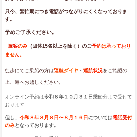
只今、繁忙期につき電話がつながりにくくなっておりま
す。
予めご了承ください。
旅
客
の
み
（
団体1
5名
以上
を除く
）
のご
予
約
は
承
っ
て
お
り
ま
せ
ん
。
徒
歩にてご
乗船
の方
は
運航
ダイヤ
・
運航
状況
をご
確認
の
上
、
港
へお
越し
くだ
さい。
オンラ
イン予
約は
令和８年１０月３１日
乗船分まで受付て
おります。
但し、
令和８年８月８日〜８月１６日
については
電
話
受
付
のみ
となっております。