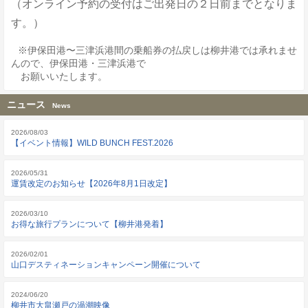
（オンライン予約の受付はご出発日の２日前までとなりま
す。）
※伊保田港〜三津浜港間の乗船券の払戻しは柳井港では承れませ
んので、伊保田港・三津浜港で
お願いいたします。
ニュース
News
2026/08/03
【イベント情報】WILD BUNCH FEST.2026
2026/05/31
運賃改定のお知らせ【2026年8月1日改定】
2026/03/10
お得な旅行プランについて【柳井港発着】
2026/02/01
山口デスティネーションキャンペーン開催について
2024/06/20
柳井市大畠瀬戸の渦潮映像