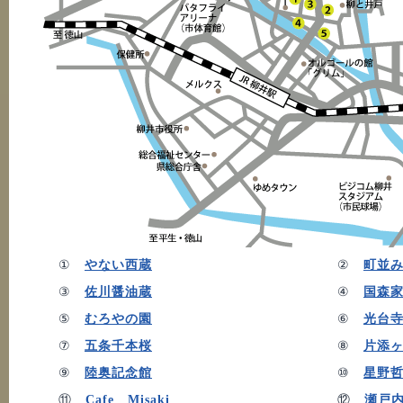
①
やない西蔵
②
町並
③
佐川醤油蔵
④
国森
⑤
むろやの園
⑥
光台
⑦
五条千本桜
⑧
片添
⑨
陸奥記念館
⑩
星野
⑪
Cafe Misaki
⑫
瀬戸