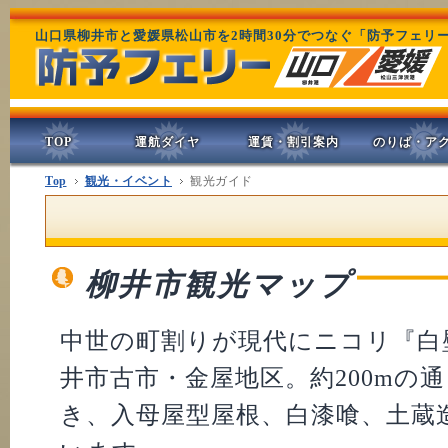
山口県柳井市と愛媛県松山市を2時間30分でつなぐ「防予フェリ
TOP
運航ダイヤ
運賃・割引案内
のりば・ア
Top
観光・イベント
観光ガイド
柳井市観光マップ
中世の町割りが現代にニコリ『白
井市古市・金屋地区。約200mの
き、入母屋型屋根、白漆喰、土蔵