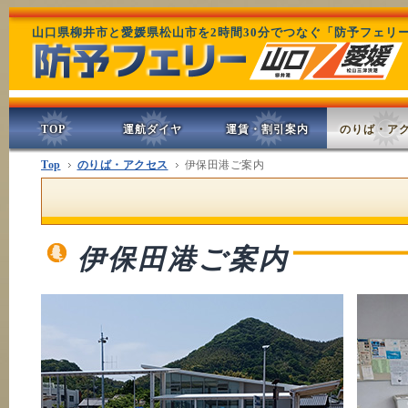
山口県柳井市と愛媛県松山市を2時間30分でつなぐ「防予フェリ
TOP
運航ダイヤ
運賃・割引案内
のりば・ア
Top
のりば・アクセス
伊保田港ご案内
伊保田港ご案内